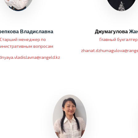
репкова Владиславна
Джумагулова
Жан
Старший менеджер по
Главный бухгалте
инистративным вопросам
zhanat.dzhumagulova@range
dnyaya.vladislavna@rangeld.kz