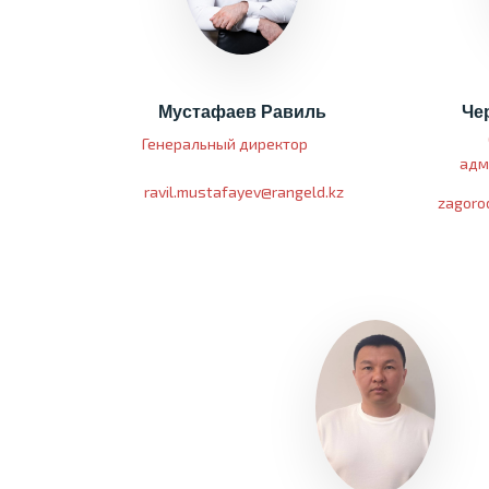
Мустафаев Равиль
Че
Генеральный директор
адм
ravil.mustafayev@rangeld.kz
zagoro