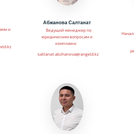
Абжанова Салтанат
ами и
Ведущий менеджер по
Начал
юридическим вопросам и
комплаенс
eld.kz
ye
saltanat.abzhanova@rangeld.kz