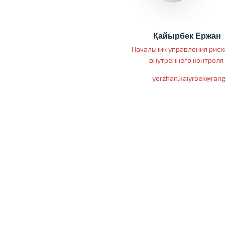
Қайырбек Ержан
Начальник управления риск
внутреннего контроля
y
erzhan.kaiyrbek@rang