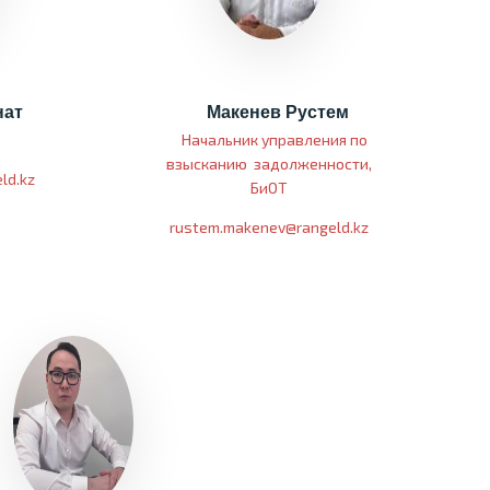
ат
Макенев Рустем
р
Начальник управления по
взысканию задолженности,
ld.kz
БиОТ
rustem.makenev@rangeld.kz