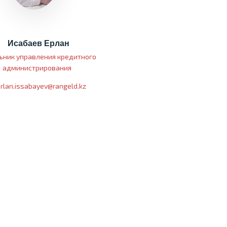
Исабаев Ерлан
ьник управления кредитного
администрирования
rlan.issabayev@rangeld.kz